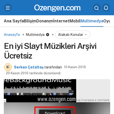
Ozengen.com
Ana Sayfa
Bilişim
Donanım
İnternet
Mobil
Multimedya
Oyun
Anasayfa
Multimedya
Alakalı Konular
En iyi Slayt Müzikleri Arşivi
Ücretsiz
Serkan Çataltaş
tarafından
10 Kasım 2016
20 Kasım 2016 tarihinde düzenlendi