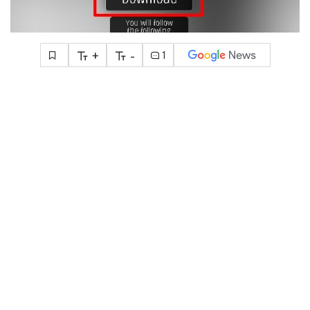
+
-
1