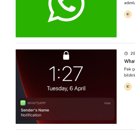
adıml
20
What
Pek ç
bildir