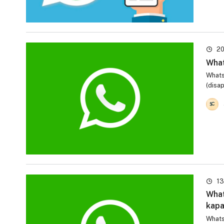
20
What
WhatsA
(disa
13
What
kapa
Whats