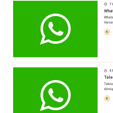
7 
What
Whatsa
Varsay
4 
Tele
Teknol
dönüş