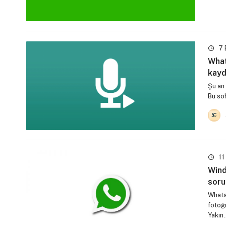
7 
What
kayd
Şu an 
Bu so
11
Wind
soru
Whats
fotoğ
Yakın