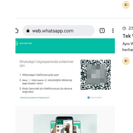
23
Tek 
Aynı W
herha