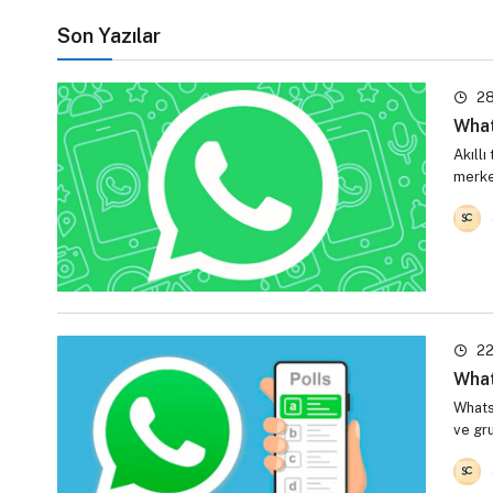
Son Yazılar
28
What
Akıllı
merkez
22
What
Whats
ve gr