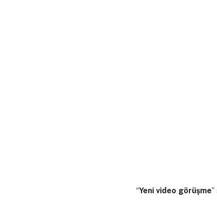
“
Yeni video görüşme
”