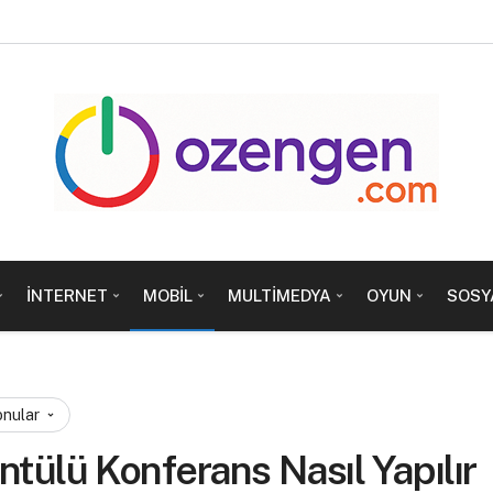
İNTERNET
MOBIL
MULTIMEDYA
OYUN
SOSY
onular
tülü Konferans Nasıl Yapılır