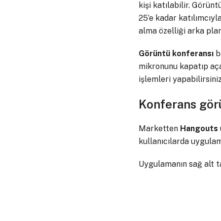
kişi katılabilir. Görü
25’e kadar katılımcıyl
alma özelliği arka pla
Görüntü
konferansı
ba
mikronunu kapatıp açab
işlemleri yapabilirsiniz
Konferans görü
Marketten
Hangouts
kullanıcılarda uygulam
Uygulamanın sağ alt ta