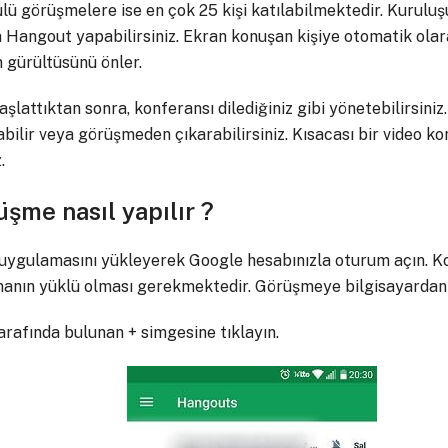
ntülü görüşmelere ise en çok 25 kişi katılabilmektedir. Kurulu
a Hangout yapabilirsiniz. Ekran konuşan kişiye otomatik olara
n gürültüsünü önler.
şlattıktan sonra, konferansı dilediğiniz gibi yönetebilirsiniz. 
ilir veya görüşmeden çıkarabilirsiniz. Kısacası bir video k
.
şme nasıl yapılır ?
uygulamasını yükleyerek Google hesabınızla oturum açın. K
anın yüklü olması gerekmektedir. Görüşmeye bilgisayardan da
rafında bulunan + simgesine tıklayın.