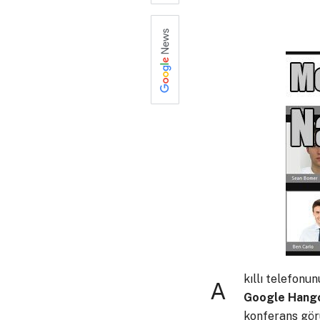
0
kıllı telefonun
A
Google Hang
konferans görü