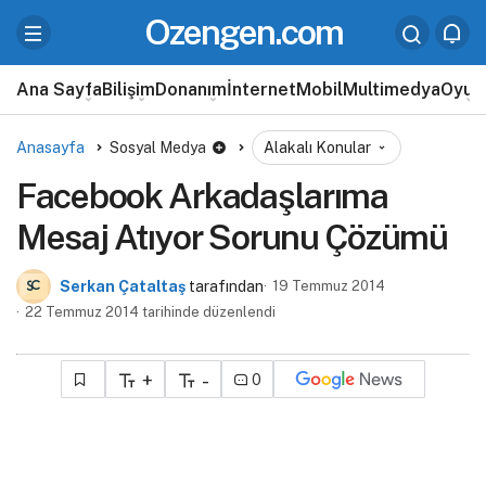
Ozengen.com
Ana Sayfa
Bilişim
Donanım
İnternet
Mobil
Multimedya
Oyun
Anasayfa
Sosyal Medya
Alakalı Konular
Facebook Arkadaşlarıma
Mesaj Atıyor Sorunu Çözümü
Serkan Çataltaş
tarafından
19 Temmuz 2014
22 Temmuz 2014 tarihinde düzenlendi
+
-
0