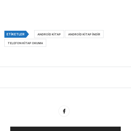
ETIKETLER
ANDROID KITAP
ANDROID KITAP INDIR
TELEFON KITAP OKUMA