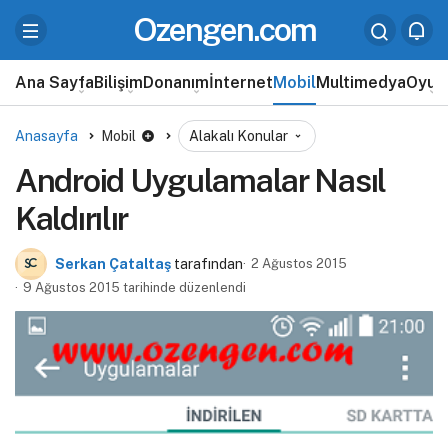
Ozengen.com
Ana Sayfa
Bilişim
Donanım
İnternet
Mobil
Multimedya
Oyun
Anasayfa
Mobil
Alakalı Konular
Android Uygulamalar Nasıl
Kaldırılır
Serkan Çataltaş
tarafından
2 Ağustos 2015
9 Ağustos 2015 tarihinde düzenlendi