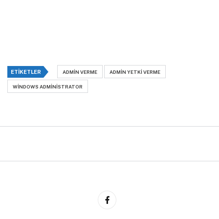
ETIKETLER
ADMIN VERME
ADMIN YETKI VERME
WINDOWS ADMINISTRATOR