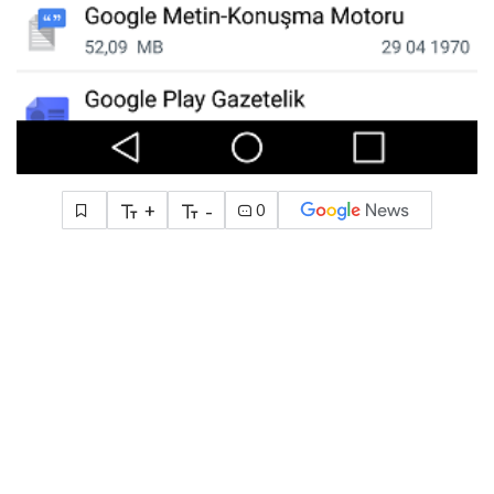
+
-
0