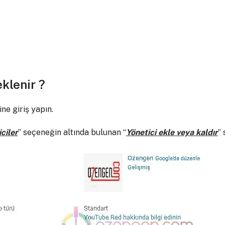
eklenir ?
ne giriş yapın.
ciler
” seçeneğin altında bulunan “
Yönetici ekle veya kaldır
”