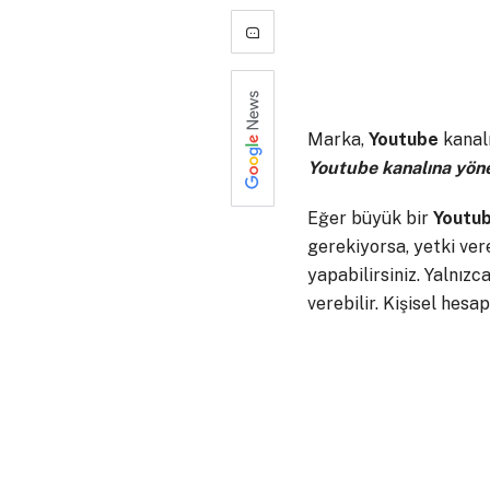
-
1
Marka,
Youtube
kanalı
Youtube kanalına yöne
Eğer büyük bir
Youtu
gerekiyorsa, yetki vere
yapabilirsiniz. Yalnızc
verebilir. Kişisel hesa