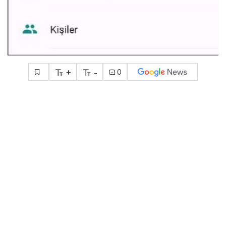
+
-
0