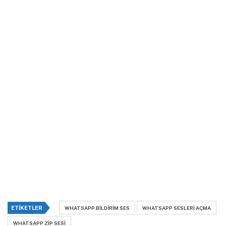
ETIKETLER
WHATSAPP BILDIRIM SES
WHATSAPP SESLERI AÇMA
WHATSAPP ZIP SESI