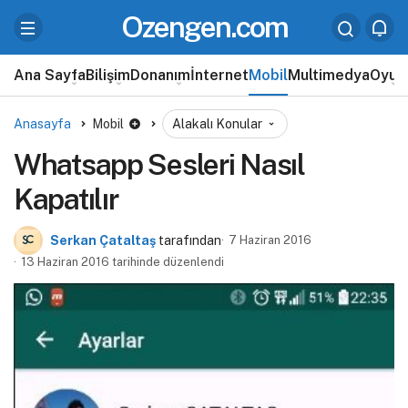
Ozengen.com
Ana Sayfa
Bilişim
Donanım
İnternet
Mobil
Multimedya
Oyun
Anasayfa
Mobil
Alakalı Konular
Whatsapp Sesleri Nasıl
Kapatılır
Serkan Çataltaş
tarafından
7 Haziran 2016
13 Haziran 2016 tarihinde düzenlendi