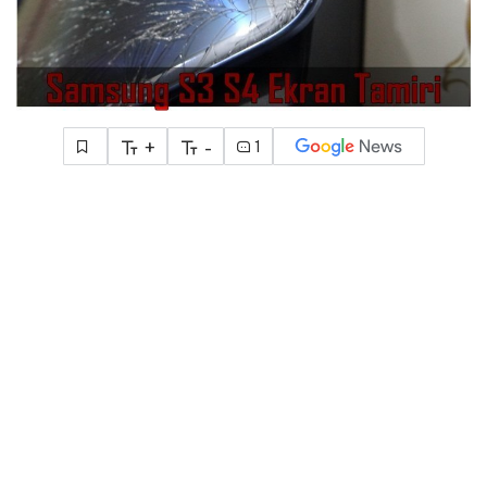
+
-
1