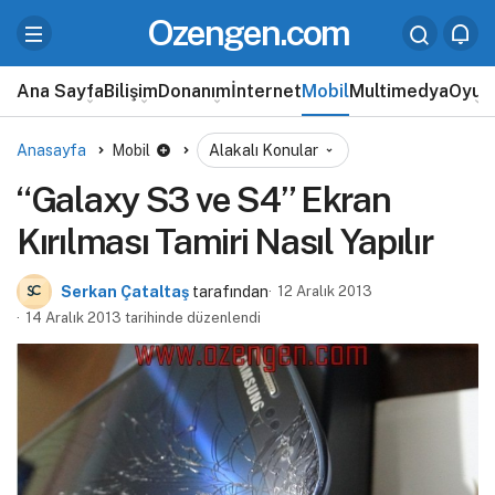
Ozengen.com
Ana Sayfa
Bilişim
Donanım
İnternet
Mobil
Multimedya
Oyun
Anasayfa
Mobil
Alakalı Konular
“Galaxy S3 ve S4” Ekran
Kırılması Tamiri Nasıl Yapılır
Serkan Çataltaş
tarafından
12 Aralık 2013
14 Aralık 2013 tarihinde düzenlendi