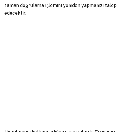
zaman doğrulama işlemini yeniden yapmanızı talep
edecektir.
Uygulamayı kullanmadığınız zamanlarda
Çıkış
yap