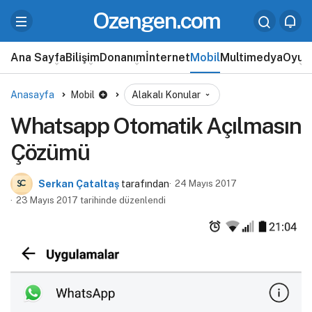
Ozengen.com
Ana Sayfa
Bilişim
Donanım
İnternet
Mobil
Multimedya
Oyun
Anasayfa
Mobil
Alakalı Konular
Whatsapp Otomatik Açılmasın
Çözümü
Serkan Çataltaş
tarafından
24 Mayıs 2017
23 Mayıs 2017 tarihinde düzenlendi