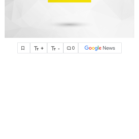
+
-
0