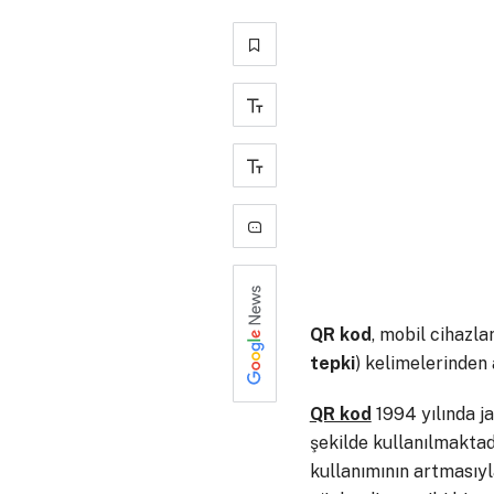
+
-
0
QR kod
, mobil cihazla
tepki
) kelimelerinden a
QR kod
1994 yılında j
şekilde kullanılmaktad
kullanımının artmasıyl