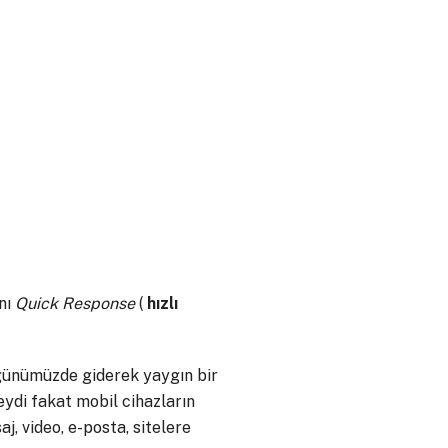
ını
Quick Response
(
hızlı
 günümüzde giderek yaygın bir
ydi fakat mobil cihazların
saj, video, e-posta, sitelere