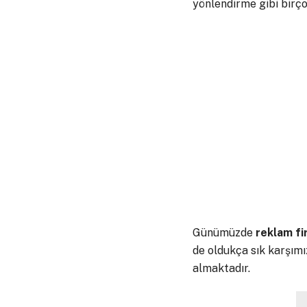
yönlendirme gibi birçok
Günümüzde
reklam
fi
de oldukça sık karşım
almaktadır.