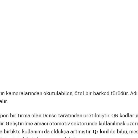
rın kameralarından okutulabilen, özel bir barkod türüdür. Ad
lır.
apon bir firma olan Denso tarafından üretilmiştir. QR kodlar
ır. Geliştirilme amacı otomotiv sektöründe kullanılmak üzere
a birlikte kullanımı da oldukça artmıştır.
Qr kod
ile bilgi, me