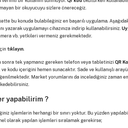
 verimli bir kullanım sunmuyor.
Qr kod
okuturken kullanabilec
rlamayan bir okuyucuyu sizlere önereceğiz.
kette bu konuda bulabileğiniz en başarılı uygulama. Aşağıdak
 yazarak uygulamayı cihazınıza indirip kullanabilirsiniz.
Uy
era vb. yetkileri vermeniz gerekmektedir.
için
tıklayın
.
sonra tek yapmanız gereken telefon veya tabletinizi
QR K
e kodu içeriğini hemen sunacaktır. Sade ve kullanışlı arayü
enilmektedir. Market yorumlarını da incelediğiniz zaman en 
edebilirsiniz.
er yapabilirim ?
iniz işlemlerin herhangi bir sınırı yoktur. Bu yüzden yapıla
el olarak yapılan işlemleri sıralamak gerekirse;