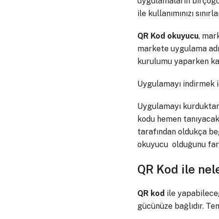
uygulamaların birçoğu
ile kullanımınızı sını
QR Kod okuyucu
, mar
markete uygulama adını
kurulumu yaparken kam
Uygulamayı indirmek 
Uygulamayı kurduktan 
kodu hemen tanıyacak v
tarafından oldukça beğ
okuyucu olduğunu fark
QR Kod ile nel
QR kod
ile yapabileceğ
gücünüze bağlıdır. Tem