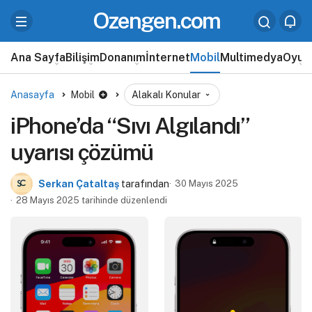
Ozengen.com
Ana Sayfa
Bilişim
Donanım
İnternet
Mobil
Multimedya
Oyun
Anasayfa
Mobil
Alakalı Konular
iPhone’da “Sıvı Algılandı”
uyarısı çözümü
Serkan Çataltaş
tarafından
30 Mayıs 2025
28 Mayıs 2025 tarihinde düzenlendi