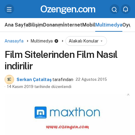
Ozengen.com
Ana Sayfa
Bilişim
Donanım
İnternet
Mobil
Multimedya
Oyun
Anasayfa
Multimedya
Alakalı Konular
Film Sitelerinden Film Nasıl
indirilir
Serkan Çataltaş
tarafından
22 Ağustos 2015
14 Kasım 2019 tarihinde düzenlendi