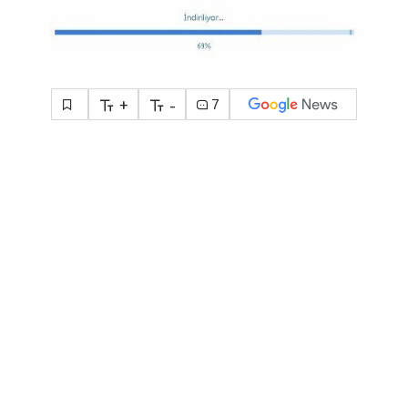
+
-
7