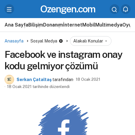
Ozengen.com
Ana Sayfa
Bilişim
Donanım
İnternet
Mobil
Multimedya
Oyun
Anasayfa
Sosyal Medya
Alakalı Konular
Facebook ve instagram onay
kodu gelmiyor çözümü
Serkan Çataltaş
tarafından
18 Ocak 2021
18 Ocak 2021 tarihinde düzenlendi