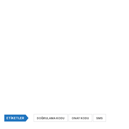
ETIKETLER
DOĞRULAMA KODU
ONAY KODU
SMS