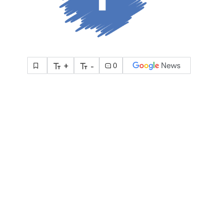
+
-
0