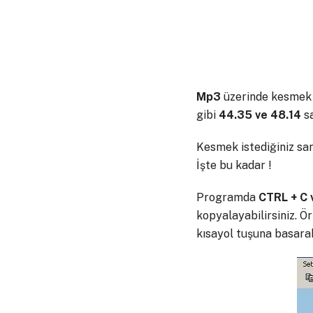
Mp3
üzerinde kesmek i
gibi
44.35 ve 48.14
sa
Kesmek istediğiniz san
İşte bu kadar !
Programda
CTRL + C 
kopyalayabilirsiniz. Ö
kısayol tuşuna basarak