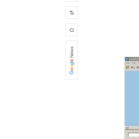
+
-
0