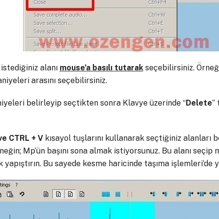
stediğiniz alanı
mouse’a basılı tutarak
seçebilirsiniz. Örne
niyeleri arasını seçebilirsiniz.
iyeleri belirleyip seçtikten sonra Klavye üzerinde “
Delete
” 
ve CTRL + V
kısayol tuşlarını kullanarak seçtiğiniz alanları b
rneğin; Mp’ün başını sona almak istiyorsunuz. Bu alanı seçi
 yapıştırın. Bu sayede kesme haricinde taşıma işlemleri’de ya