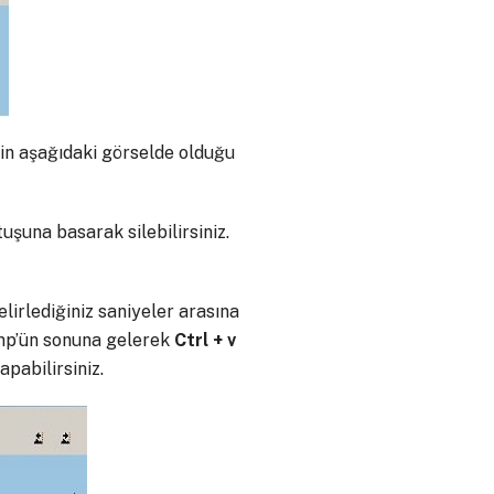
ğin aşağıdaki görselde olduğu
tuşuna basarak silebilirsiniz.
elirlediğiniz saniyeler arasına
p mp’ün sonuna gelerek
Ctrl + v
pabilirsiniz.