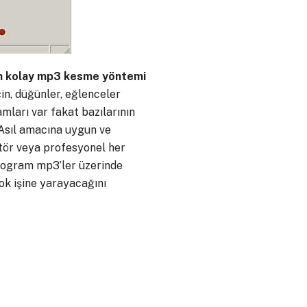
n kolay mp3 kesme yöntemi
çin, düğünler, eğlenceler
mları var fakat bazılarının
 Asıl amacına uygun ve
tör veya profesyonel her
 program mp3’ler üzerinde
çok işine yarayacağını