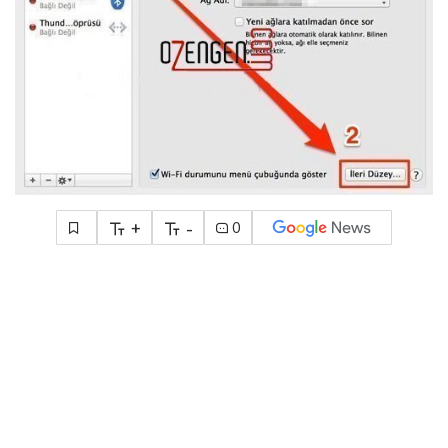
+
-
0