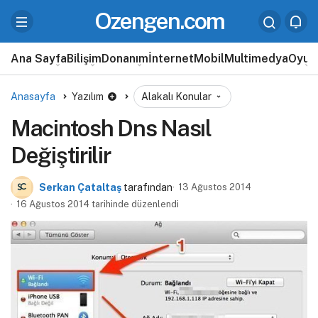
Ozengen.com
Ana Sayfa
Bilişim
Donanım
İnternet
Mobil
Multimedya
Oyun
Anasayfa
Yazılım
Alakalı Konular
Macintosh Dns Nasıl
Değiştirilir
Serkan Çataltaş
tarafından
13 Ağustos 2014
16 Ağustos 2014 tarihinde düzenlendi