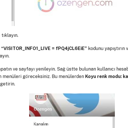
tıklayın.
 “VISITOR_INFO1_LIVE = fPQ4jCL6EiE”
kodunu yapıştırın v
ayın.
patın ve sayfayı yenileyin. Sağ üstte bulunan kullanıcı hesab
n menüleri göreceksiniz. Bu menülerden
Koyu renk modu: ka
etirin.