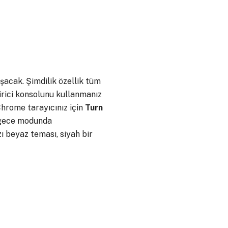
şacak. Şimdilik özellik tüm
tirici konsolunu kullanmanız
hrome tarayıcınız için
Turn
u gece modunda
zı beyaz teması, siyah bir