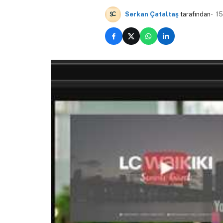
Serkan Çataltaş
tarafından
15