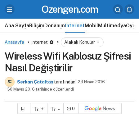
Ozengen.com
Ana Sayfa
Bilişim
Donanım
İnternet
Mobil
Multimedya
Oyun
Anasayfa
İnternet
Alakalı Konular
Wireless Wifi Kablosuz Şifresi
Nasıl Değiştirilir
Serkan Çataltaş
tarafından
24 Nisan 2016
30 Mayıs 2016 tarihinde düzenlendi
+
-
0