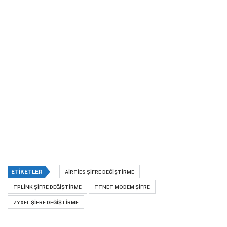
ETIKETLER
AIRTIES ŞIFRE DEĞIŞTIRME
TPLINK ŞIFRE DEĞIŞTIRME
TTNET MODEM ŞIFRE
ZYXEL ŞIFRE DEĞIŞTIRME