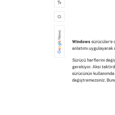
-
0
Windows
sürücüler’e 
anlatımı uygulayarak de
Sürücü harflerini değ
gerekiyor. Aksi taktir
sürücünün kullanımda 
değiştremezsiniz. Bunu