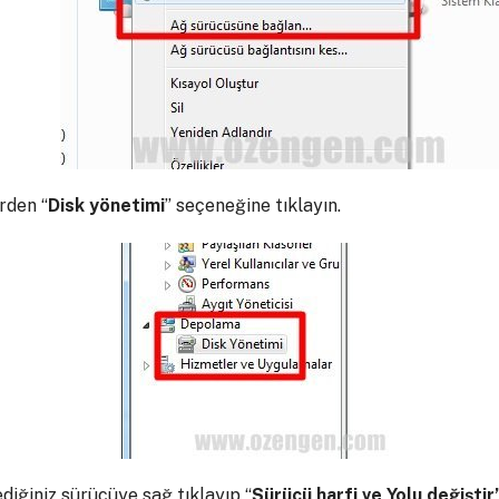
rden “
Disk yönetimi
” seçeneğine tıklayın.
ediğiniz sürücüye sağ tıklayıp “
Sürücü harfi ve Yolu değiştir