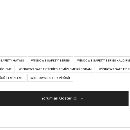
SAFETY HATASI
WINDOWS SAFETY SERIES
WINDOWS SAFETY SERIES KALDIR
MIZLEME
WINDOWS SAFETY SERIES TEMIZLEME PROGRAM
WINDOWS SAFETY SE
ÜSÜ TEMIZLEME
WINDOWS SAFETY VIRÜSÜ
Yorumları Göster (0)