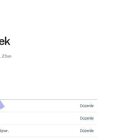
mek
, 23sn