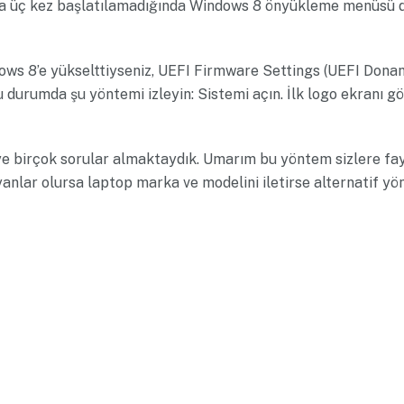
a üç kez başlatılamadığında Windows 8 önyükleme menüsü d
dows 8’e yükselttiyseniz, UEFI Firmware Settings (UEFI Donan
 durumda şu yöntemi izleyin: Sistemi açın. İlk logo ekranı 
e birçok sorular almaktaydık. Umarım bu yöntem sizlere fayda
lar olursa laptop marka ve modelini iletirse alternatif yön