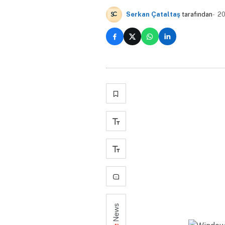
Serkan Çataltaş
tarafından
20
+
-
2