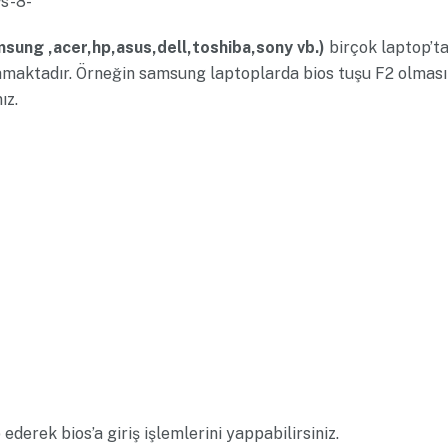
sung ,acer,hp,asus,dell,toshiba,sony vb.)
birçok laptop’ta
şamaktadır. Örneğin samsung laptoplarda bios tuşu F2 olma
ız.
 ederek bios’a giriş işlemlerini yappabilirsiniz.