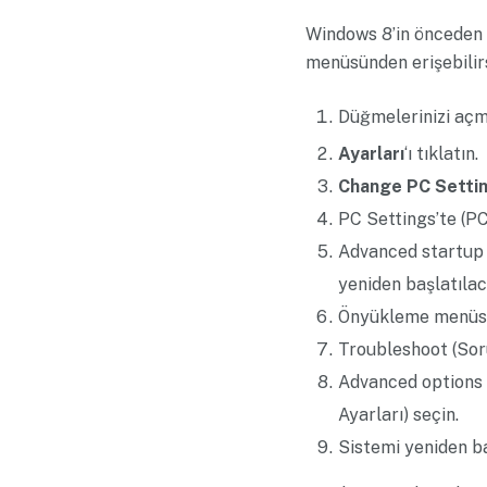
Windows 8’in önceden 
menüsünden erişebilirs
Düğmelerinizi açm
Ayarları
‘ı tıklatın.
Change PC Setti
PC Settings’te (PC
Advanced startup 
yeniden başlatıla
Önyükleme menü
Troubleshoot (So
Advanced options
Ayarları) seçin.
Sistemi yeniden b