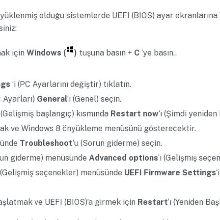
yüklenmiş olduğu sistemlerde UEFI (BIOS) ayar ekranların
iniz:
ak için
Windows (
)
tuşuna basın +
C
‘ye basın..
ngs
‘i (PC Ayarlarını değiştir) tıklatın.
 Ayarları)
General
‘ı (Genel) seçin.
(Gelişmiş başlangıç) kısmında
Restart now
‘ı (Şimdi yeniden
cak ve Windows 8 önyükleme menüsünü gösterecektir.
sünde
Troubleshoot
‘u (Sorun giderme) seçin.
run giderme) menüsünde
Advanced options
‘ı (Gelişmiş seçen
 (Gelişmiş seçenekler) menüsünde
UEFI Firmware Settings
‘
aşlatmak ve UEFI (BIOS)’a girmek için
Restart
‘ı (Yeniden Başl