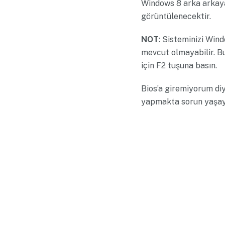
Windows 8 arka arkay
görüntülenecektir.
NOT
: Sisteminizi Win
mevcut olmayabilir. Bu
için F2 tuşuna basın.
Bios’a giremiyorum diy
yapmakta sorun yaşayan