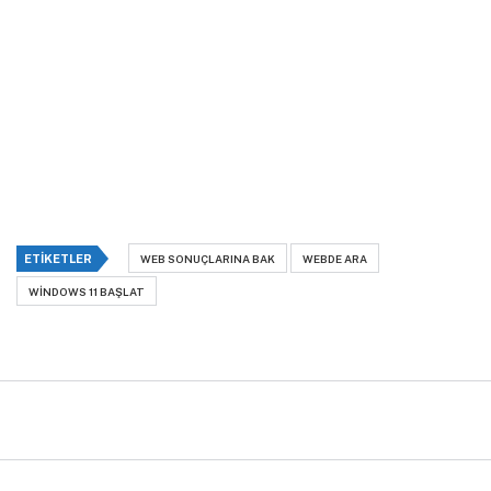
ETIKETLER
WEB SONUÇLARINA BAK
WEBDE ARA
WINDOWS 11 BAŞLAT