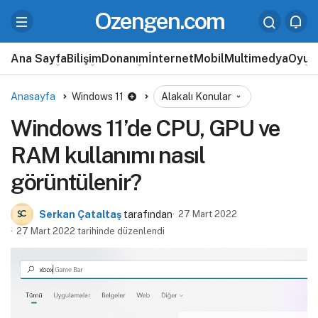
Ozengen.com
Ana Sayfa
Bilişim
Donanım
İnternet
Mobil
Multimedya
Oyun
Anasayfa
Windows 11
Alakalı Konular
Windows 11’de CPU, GPU ve
RAM kullanımı nasıl
görüntülenir?
Serkan Çataltaş
tarafından
27 Mart 2022
27 Mart 2022 tarihinde düzenlendi