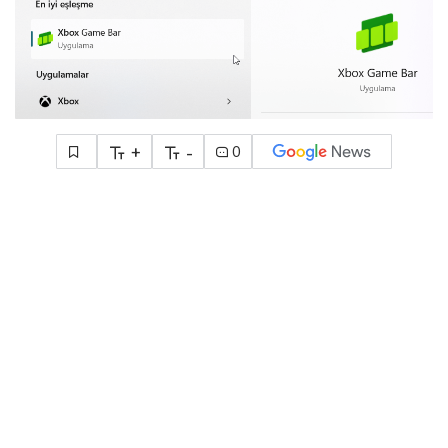
+
-
0