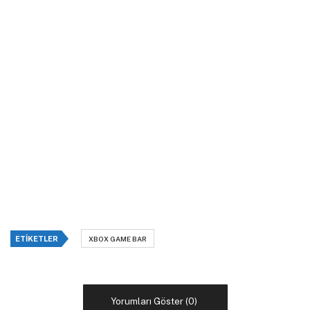
ETIKETLER
XBOX GAME BAR
Yorumları Göster (0)