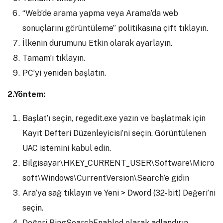
“Web’de arama yapma veya Arama’da web
sonuçlarını görüntüleme” politikasına çift tıklayın.
İlkenin durumunu Etkin olarak ayarlayın.
Tamam’ı tıklayın.
PC’yi yeniden başlatın.
2.Yöntem:
Başlat’ı seçin, regedit.exe yazın ve başlatmak için
Kayıt Defteri Düzenleyicisi’ni seçin. Görüntülenen
UAC istemini kabul edin.
Bilgisayar\HKEY_CURRENT_USER\Software\Micro
soft\Windows\CurrentVersion\Search’e gidin
Ara’ya sağ tıklayın ve Yeni > Dword (32-bit) Değeri’ni
seçin.
Değeri BingSearchEnabled olarak adlandırın.