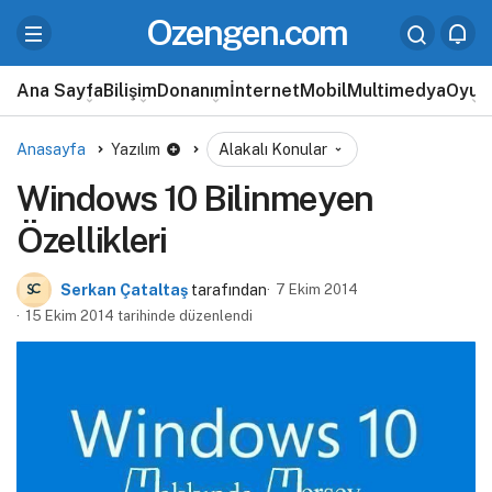
Ozengen.com
Ana Sayfa
Bilişim
Donanım
İnternet
Mobil
Multimedya
Oyun
Anasayfa
Yazılım
Alakalı Konular
Windows 10 Bilinmeyen
Özellikleri
Serkan Çataltaş
tarafından
7 Ekim 2014
15 Ekim 2014 tarihinde düzenlendi