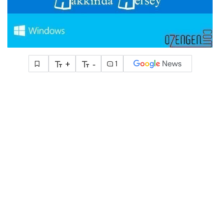
+
-
1