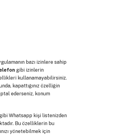
ygulamanın bazı izinlere sahip
elefon
gibi izinlerin
llikleri kullanamayabilirsiniz.
nda, kapattığınız özelliğin
iptal ederseniz, konum
 gibi Whatsapp kişi listenizden
tadır. Bu özelliklerin bu
ınızı yönetebilmek için