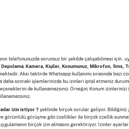
ın telefonunuzda sorunsuz bir şekilde çalışabilmesi için , u
.
Depolama
,
Kamera, Kişiler, Konumunuz, Mikrofon, Sms, T
mektedir. Aksi taktirde Whatsapp kullanımı sırasında bazı öze
 daha sonraki işlemlerinizde bu izinleri iptal etmeniz durumu
çeneklerini de kullanamazsınız. Örneğin; Konum izinlerinizi 
llanamazsınız.
ar izin istiyor ?
şeklinde birçok sorular geliyor. Bildiğiniz
ve görüntülü görüşme gibi özellikler ile birçok özellik sunmak
uygulamanın birçok izin almasını gerektiriyor. İzinler ayarlar