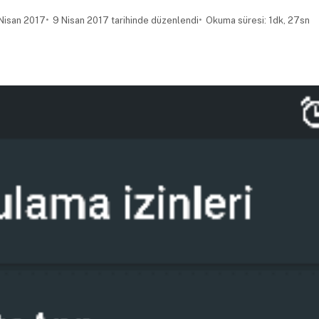
Nisan 2017
9 Nisan 2017 tarihinde düzenlendi
Okuma süresi: 1dk, 27sn