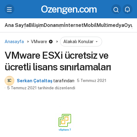
Ozengen.com
Ana Sayfa
Bilişim
Donanım
İnternet
Mobil
Multimedya
Oyun
Anasayfa
VMware
Alakalı Konular
VMware ESXi ücretsiz ve
ücretli lisans sınırlamaları
Serkan Çataltaş
tarafından
5 Temmuz 2021
5 Temmuz 2021 tarihinde düzenlendi