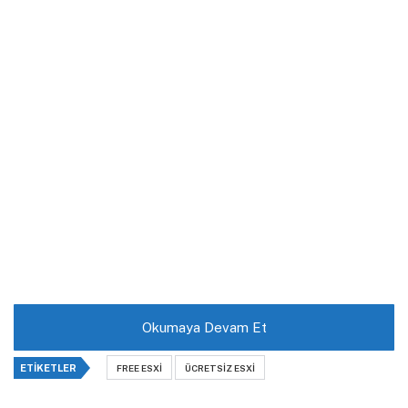
Okumaya Devam Et
ETIKETLER
FREE ESXI
ÜCRETSIZ ESXI