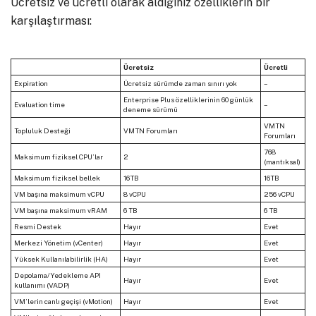
Ücretsiz ve ücretli olarak aldığınız özelliklerin bir
karşılaştırması:
Ücretsiz
Ücretli
Expiration
Ücretsiz sürümde zaman sınırı yok
–
Enterprise Plus özelliklerinin 60 günlük
Evaluation time
–
deneme sürümü
VMTN
Topluluk Desteği
VMTN Forumları
Forumları
768
Maksimum fiziksel CPU’lar
2
(mantıksal)
Maksimum fiziksel bellek
16TB
16TB
VM başına maksimum vCPU
8 vCPU
256 vCPU
VM başına maksimum vRAM
6 TB
6 TB
Resmi Destek
Hayır
Evet
Merkezi Yönetim (vCenter)
Hayır
Evet
Yüksek Kullanılabilirlik (HA)
Hayır
Evet
Depolama/Yedekleme API
Hayır
Evet
kullanımı (VADP)
VM’lerin canlı geçişi (vMotion)
Hayır
Evet