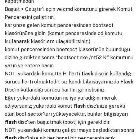
kapatmadan
Başlat > Çalıştır’ı açın ve cmd komutunu girerek Komut
Penceresini çalıştırın.
karşınıza gelen komut penceresinden bootsect
klasörününe gidin. (komut penceresinde cd komutu
kullanarak klasörlere ulaşabilirsiniz.)
komut penceresinden bootsect klasörünün bulunduğu
dizine girdikten sonra “bootsect.exe /nt52 K:” komutunu
yazın ve entere basın.
NOT: yukardaki komutta H: harfi
flash
disc’in kullandığı
sürücü harfi olmaktadır. siz kendi bilgisayarınızda
Flash
Disc’in kullandığı sürücü harfini girmelisiniz.
Eğer yukardaki komutun ne işe yaradığını merak
ediyorsanız; yukardaki komut
flash
disc’inize gerekli
olan boot sector’ları yükleyecektir. bunlar bilgisayarı
flash
disc’ten başlatmak (boot) için gereklidir.
NOT: yukarıdaki komutu çalıştırmaya başladıktan sonra
flash
disc’inize ait her hangi bir pencerenin açık