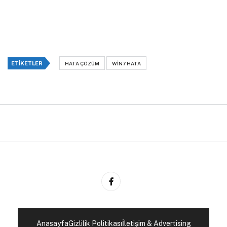
ETIKETLER
HATA ÇÖZÜM
WIN7 HATA
Anasayfa
Gizlilik Politikası
İletişim & Advertising