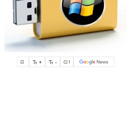
+
-
1