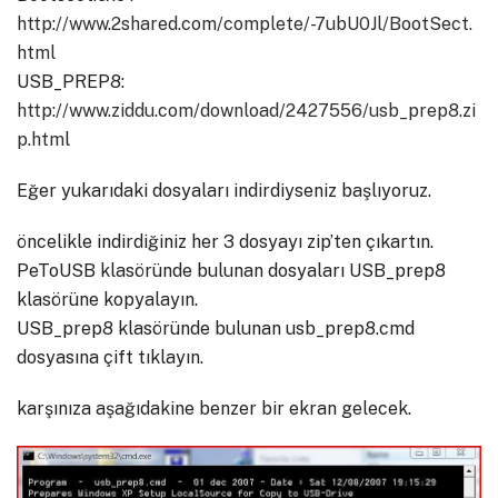
http://www.2shared.com/complete/-7ubU0Jl/BootSect.
html
USB_PREP8:
http://www.ziddu.com/download/2427556/usb_prep8.zi
p.htm
l
Eğer yukarıdaki dosyaları indirdiyseniz başlıyoruz.
öncelikle indirdiğiniz her 3 dosyayı zip’ten çıkartın.
PeToUSB klasöründe bulunan dosyaları USB_prep8
klasörüne kopyalayın.
USB_prep8 klasöründe bulunan usb_prep8.cmd
dosyasına çift tıklayın.
karşınıza aşağıdakine benzer bir ekran gelecek.