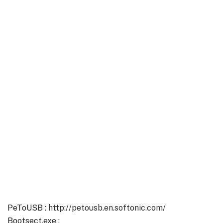
PeToUSB :
http://petousb.en.softonic.com/
Bootsect.exe :