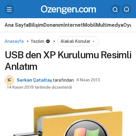
Ozengen.com
Ana Sayfa
Bilişim
Donanım
İnternet
Mobil
Multimedya
Oyun
Anasayfa
Yazılım
Alakalı Konular
USB den XP Kurulumu Resimli
Anlatım
Serkan Çataltaş
tarafından
4 Nisan 2013
14 Kasım 2019 tarihinde düzenlendi