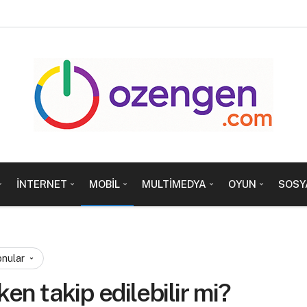
İNTERNET
MOBIL
MULTIMEDYA
OYUN
SOSY
onular
en takip edilebilir mi?