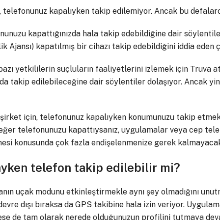
, telefonunuz kapalıyken takip edilemiyor. Ancak bu defalar
onunuzu kapattığınızda hala takip edebildiğine dair söylentiler
k Ajansı) kapatılmış bir cihazı takip edebildiğini iddia eden ç
azı yetkililerin suçluların faaliyetlerini izlemek için Truva at
nda takip edilebileceğine dair söylentiler dolaşıyor. Ancak 
 şirket için, telefonunuz kapalıyken konumunuzu takip etmek 
 eğer telefonunuzu kapattıysanız, uygulamalar veya cep telef
si konusunda çok fazla endişelenmenize gerek kalmayacakt
en telefon takip edilebilir mi?
ın uçak modunu etkinleştirmekle aynı şey olmadığını unutm
 devre dışı bıraksa da GPS takibine hala izin veriyor. Uygu
ese de tam olarak nerede olduğunuzun profilini tutmaya dev