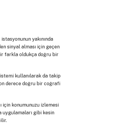
az istasyonunun yakınında
n sinyal alması için geçen
ir farkla oldukça doğru bir
stemi kullanılarak da takip
son derece doğru bir coğrafi
ı için konumunuzu izlemesi
a uygulamaları gibi kesin
ir.