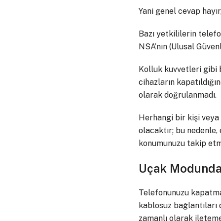
Yani genel cevap hayır
Bazı yetkililerin telef
NSA’nın (Ulusal Güvenli
Kolluk kuvvetleri gibi b
cihazların kapatıldığı
olarak doğrulanmadı.
Herhangi bir kişi veya
olacaktır; bu nedenle,
konumunuzu takip etme
Uçak Modundayk
Telefonunuzu kapatman
kablosuz bağlantıları
zamanlı olarak iletem