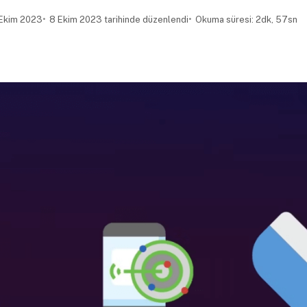
Ekim 2023
8 Ekim 2023 tarihinde düzenlendi
Okuma süresi: 2dk, 57sn