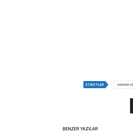
ETIKETLER
CASPER V
BENZER YAZILAR