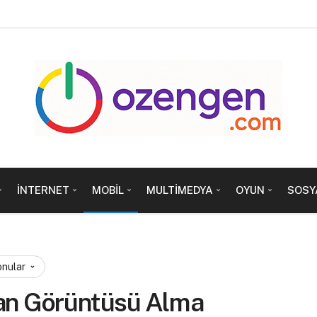
İNTERNET
MOBIL
MULTIMEDYA
OYUN
SOSY
onular
an Görüntüsü Alma