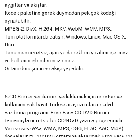
aygıtlar ve akışlar.
Kodek paketine gerek duymadan pek çok kodeği
oynatabilir:
MPEG-2, DivX, H.264, MKV, WebM, WMV, MP3…
Tüm platformlarda çalışır: Windows, Linux, Mac OS X,
Unix…
Tamamen ücretsiz, ajan ya da reklam yazılımı içermez
ve kullanıcı işlemlerini izlemez.
Ortam dönüşümü ve akışı yapabilir.
6-
CD Burner
.verileriniz, yedeklemek için ücretsiz ve
kullanımı çok basit Türkçe arayüzü olan cd -dvd
yazdırma programı. Free Easy CD DVD Burner
tamamıyla ücretsiz bir CD&DVD yazma programıdır.
Veri ve ses (WAV, WMA, MP3, OGG, FLAC, AAC, M4A)
dosyalarınızı CD&DVD ortamına aktarmak Free Easy CD