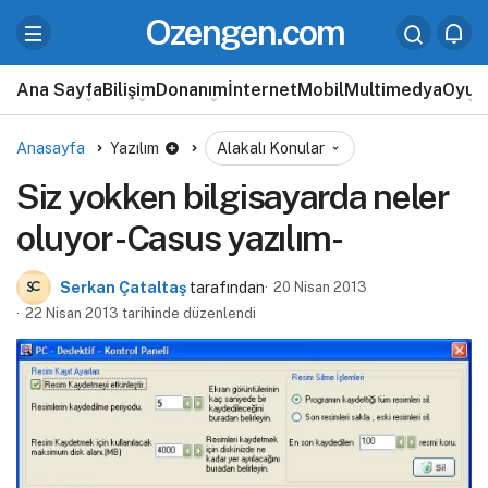
Ozengen.com
Ana Sayfa
Bilişim
Donanım
İnternet
Mobil
Multimedya
Oyun
Anasayfa
Yazılım
Alakalı Konular
Siz yokken bilgisayarda neler
oluyor -Casus yazılım-
Serkan Çataltaş
tarafından
20 Nisan 2013
22 Nisan 2013 tarihinde düzenlendi