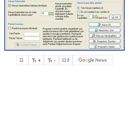
+
-
2