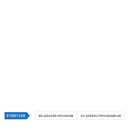
ETIKETLER
BILGISAYAR PROGRAM
PC GEREKLI PROGRAMLAR