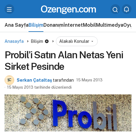
Ozengen.com
Ana Sayfa
Bilişim
Donanım
İnternet
Mobil
Multimedya
Oyun
Anasayfa
Bilişim
Alakalı Konular
Probil’i Satın Alan Netas Yeni
Sirket Pesinde
Serkan Çataltaş
tarafından
15 Mayıs 2013
15 Mayıs 2013 tarihinde düzenlendi