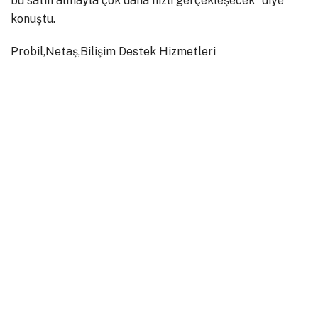
bu satın almayla çok daha hızlı gerçekleşecek” diye
konuştu.
Probil,Netaş,Bilişim Destek Hizmetleri