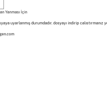
n Yanması İçin
syaya uyarlanmış durumdadır. dosyayı indirip calıstırmanız ye
ngen.com