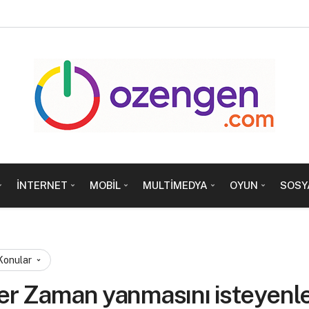
İNTERNET
MOBIL
MULTIMEDYA
OYUN
SOSY
 Konular
r Zaman yanmasını isteyenl