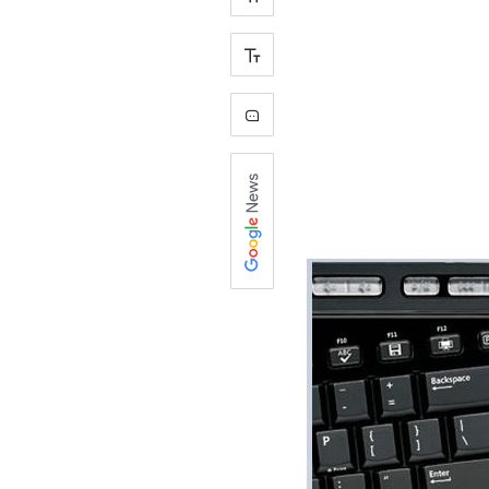
+
-
1