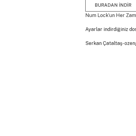
BURADAN İNDİR
Num Lock’un Her Zama
Ayarlar indirdiğiniz do
Serkan Çataltaş- oze