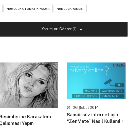
NUMLOCK OTOMATIK YAKMA
NUMLOCK YANSIN
Yorumları Göster (1)
26 Şubat 2014
Sansürsüz internet için
Resimlerine Karakalem
“ZenMate” Nasıl Kullanılır
Çalısması Yapın