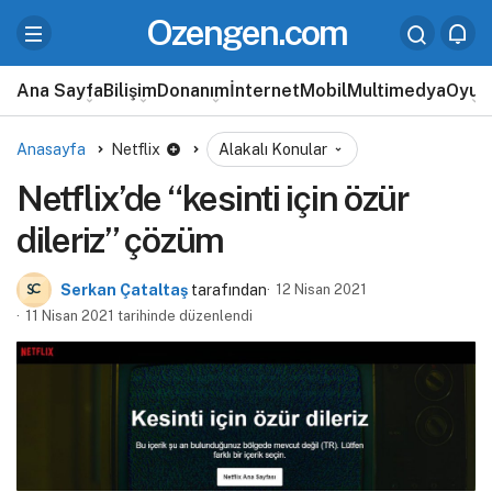
Ozengen.com
Ana Sayfa
Bilişim
Donanım
İnternet
Mobil
Multimedya
Oyun
Anasayfa
Netflix
Alakalı Konular
Netflix’de “kesinti için özür
dileriz” çözüm
Serkan Çataltaş
tarafından
12 Nisan 2021
11 Nisan 2021 tarihinde düzenlendi