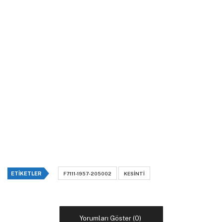
ETIKETLER
F7111-1957-205002
KESINTI
Yorumları Göster (0)