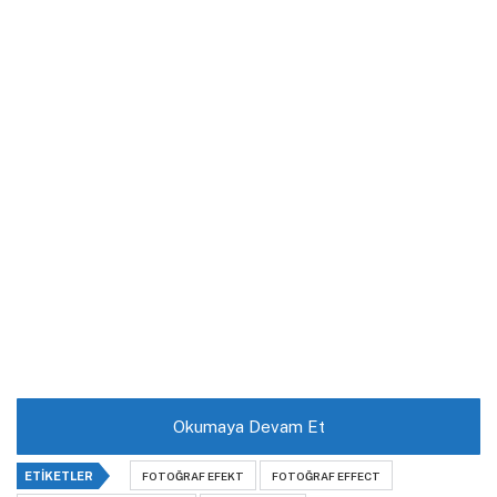
Okumaya Devam Et
ETIKETLER
FOTOĞRAF EFEKT
FOTOĞRAF EFFECT