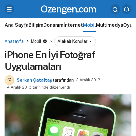
Ozengen.com
Ana Sayfa
Bilişim
Donanım
İnternet
Mobil
Multimedya
Oyun
Anasayfa
Mobil
Alakalı Konular
iPhone En İyi Fotoğraf
Uygulamaları
Serkan Çataltaş
tarafından
2 Aralık 2013
4 Aralık 2013 tarihinde düzenlendi