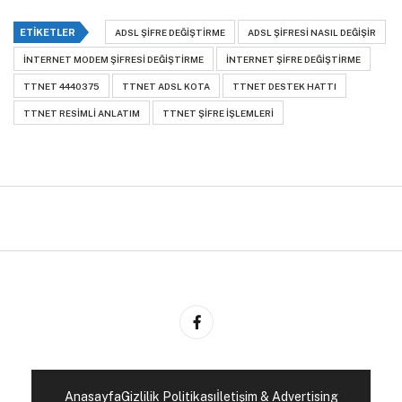
ETIKETLER
ADSL ŞIFRE DEĞIŞTIRME
ADSL ŞIFRESI NASIL DEĞIŞIR
INTERNET MODEM ŞIFRESI DEĞIŞTIRME
INTERNET ŞIFRE DEĞIŞTIRME
TTNET 4440375
TTNET ADSL KOTA
TTNET DESTEK HATTI
TTNET RESIMLI ANLATIM
TTNET ŞIFRE IŞLEMLERI
Anasayfa
Gizlilik Politikası
İletişim & Advertising