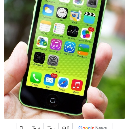
+
-
0