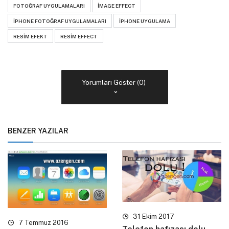
FOTOĞRAF UYGULAMALARI
IMAGE EFFECT
IPHONE FOTOĞRAF UYGULAMALARI
IPHONE UYGULAMA
RESIM EFEKT
RESIM EFFECT
Yorumları Göster (0)
BENZER YAZILAR
31 Ekim 2017
7 Temmuz 2016