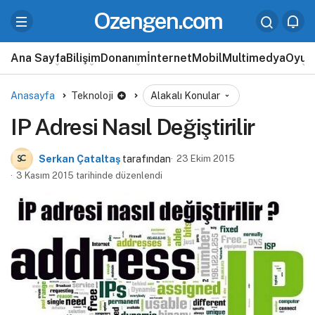
Ozengen.com
Ana Sayfa
Bilişim
Donanım
İnternet
Mobil
Multimedya
Oyun
Anasayfa
Teknoloji
Alakalı Konular
IP Adresi Nasıl Değiştirilir
Serkan Çataltaş
tarafından
23 Ekim 2015
3 Kasım 2015 tarihinde düzenlendi