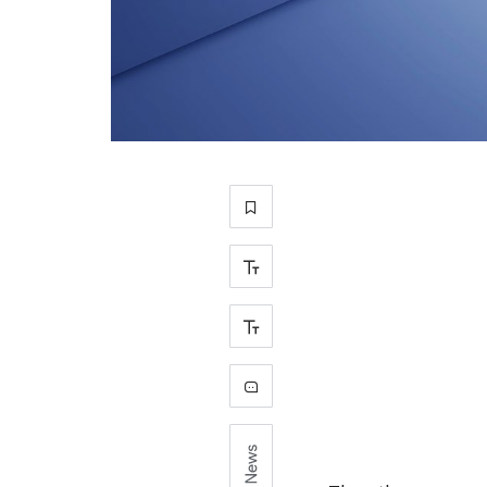
+
-
1