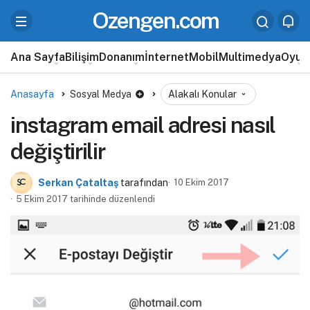
Ozengen.com
Ana Sayfa
Bilişim
Donanım
İnternet
Mobil
Multimedya
Oyun
Anasayfa
Sosyal Medya
Alakalı Konular
instagram email adresi nasıl
değiştirilir
Serkan Çataltaş
tarafından
10 Ekim 2017
5 Ekim 2017 tarihinde düzenlendi