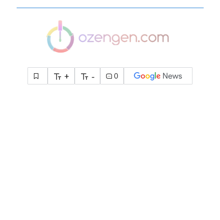
+
-
0