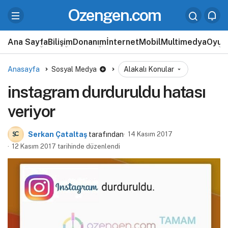
Ozengen.com
Ana Sayfa
Bilişim
Donanım
İnternet
Mobil
Multimedya
Oyun
Anasayfa
Sosyal Medya
Alakalı Konular
instagram durduruldu hatası
veriyor
Serkan Çataltaş
tarafından
14 Kasım 2017
12 Kasım 2017 tarihinde düzenlendi