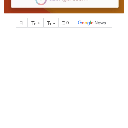
+
-
0