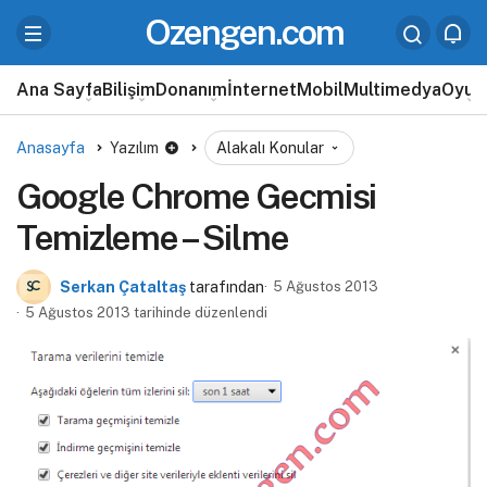
Ozengen.com
Ana Sayfa
Bilişim
Donanım
İnternet
Mobil
Multimedya
Oyun
Anasayfa
Yazılım
Alakalı Konular
Google Chrome Gecmisi
Temizleme – Silme
Serkan Çataltaş
tarafından
5 Ağustos 2013
5 Ağustos 2013 tarihinde düzenlendi