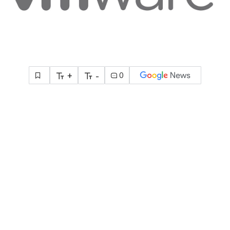
+
-
0