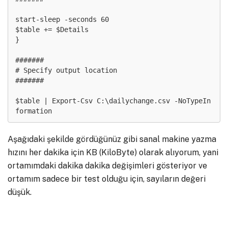
start-sleep -seconds 60

$table += $Details

}

#######

# Specify output location 

#######

$table | Export-Csv C:\dailychange.csv -NoTypeIn
formation
Aşağıdaki şekilde gördüğünüz gibi sanal makine yazma
hızını her dakika için KB (KiloByte) olarak alıyorum, yani
ortamımdaki dakika dakika değişimleri gösteriyor ve
ortamım sadece bir test olduğu için, sayıların değeri
düşük.