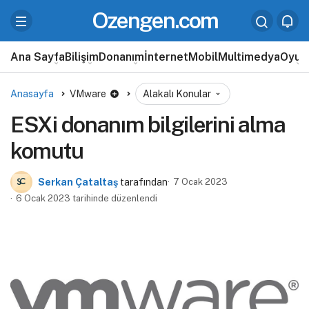
Ozengen.com
Ana Sayfa
Bilişim
Donanım
İnternet
Mobil
Multimedya
Oyun
Anasayfa
VMware
Alakalı Konular
ESXi donanım bilgilerini alma
komutu
Serkan Çataltaş
tarafından
7 Ocak 2023
6 Ocak 2023 tarihinde düzenlendi