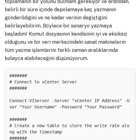
toplamanın bir yolunu bulmam gerekiyor ve ardından,
belirli bir süre içinde depolamaya kaç yazmanın
gönderildiğini ve ne kadar verinin değiştiğini
belirleyebilirim. Böylece bir senaryo yazmaya
başladım! Komut dosyasının kendisinin iyi ve eksiksiz
olduğunu ve bir veri merkezindeki sanal makinelerin
tüm yazma işlemlerini farklı zaman aralıklarında
kolayca alabileceğini düşünüyorum.
#######

# Connect to vCenter Server

#######

Connect-VIServer -Server "vCenter IP Address" -U
ser "Your Username" -Password "Your Password"

#######

# Create a new table to store the write rate alo
ng with the timestamp

#######
