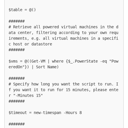
$table = @()

#######

# Retrieve all powered virtual machines in the d
ata center, filtering according to your own requ
irements, e.g. all virtual machines in a specifi
c host or datastore

#######

$vms = @((Get-VM | where {$_.PowerState -eq "Pow
eredOn"}) | Sort Name)

#######

# Specify how long you want the script to run. I
f you want it to run for 15 minutes, please ente
r "-Minutes 15"

#######

$timeout = new-timespan -Hours 8

#######
