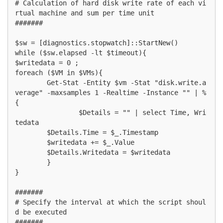
# Calculation of hard disk write rate of each vi
rtual machine and sum per time unit

#######

$sw = [diagnostics.stopwatch]::StartNew()

while ($sw.elapsed -lt $timeout){

$writedata = 0 ;

foreach ($VM in $VMs){

	Get-Stat -Entity $vm -Stat "disk.write.a
verage" -maxsamples 1 -Realtime -Instance "" | %
{

		$Details = "" | select Time, Wri
tedata

        $Details.Time = $_.Timestamp

        $writedata += $_.Value

        $Details.Writedata = $writedata		

	}

}

#######

# Specify the interval at which the script shoul
d be executed

#######
