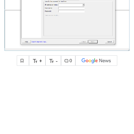
+
-
0