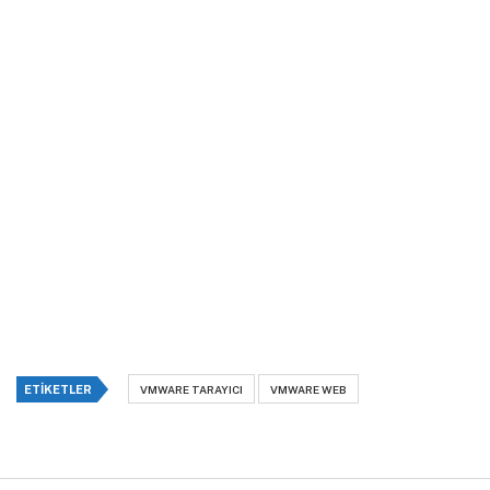
ETIKETLER
VMWARE TARAYICI
VMWARE WEB