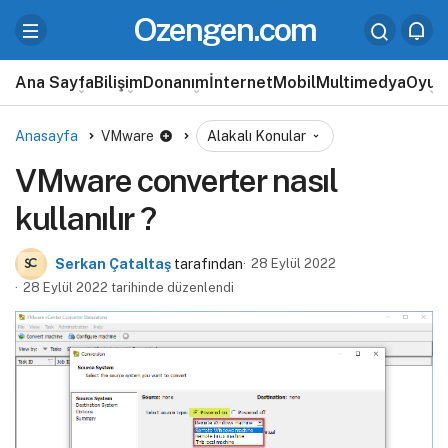
Ozengen.com
Ana Sayfa
Bilişim
Donanım
İnternet
Mobil
Multimedya
Oyun
Anasayfa
VMware
Alakalı Konular
VMware converter nasıl
kullanılır ?
Serkan Çataltaş
tarafından
28 Eylül 2022
28 Eylül 2022 tarihinde düzenlendi