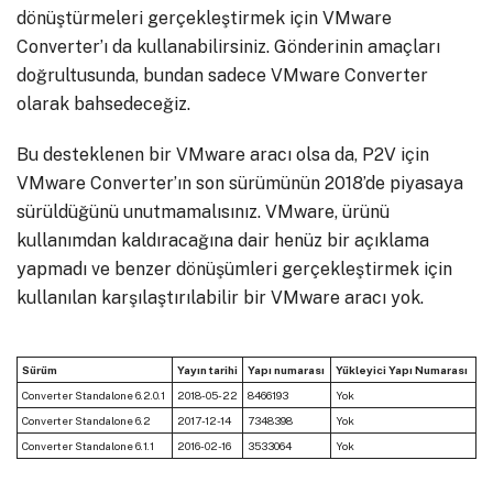
dönüştürmeleri gerçekleştirmek için VMware
Converter’ı da kullanabilirsiniz. Gönderinin amaçları
doğrultusunda, bundan sadece VMware Converter
olarak bahsedeceğiz.
Bu desteklenen bir VMware aracı olsa da, P2V için
VMware Converter’ın son sürümünün 2018’de piyasaya
sürüldüğünü unutmamalısınız. VMware, ürünü
kullanımdan kaldıracağına dair henüz bir açıklama
yapmadı ve benzer dönüşümleri gerçekleştirmek için
kullanılan karşılaştırılabilir bir VMware aracı yok.
Sürüm
Yayın tarihi
Yapı numarası
Yükleyici Yapı Numarası
Converter Standalone 6.2.0.1
2018-05-22
8466193
Yok
Converter Standalone 6.2
2017-12-14
7348398
Yok
Converter Standalone 6.1.1
2016-02-16
3533064
Yok