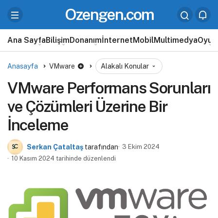
Ozengen.com
Ana Sayfa
Bilişim
Donanım
İnternet
Mobil
Multimedya
Oyun
Anasayfa
VMware
Alakalı Konular
VMware Performans Sorunları
ve Çözümleri Üzerine Bir
İnceleme
Serkan Çataltaş
tarafından
3 Ekim 2024
10 Kasım 2024 tarihinde düzenlendi