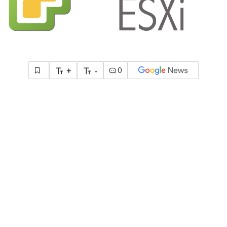
+
-
0