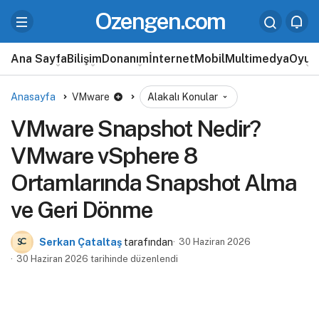
Ozengen.com
Ana Sayfa
Bilişim
Donanım
İnternet
Mobil
Multimedya
Oyun
Anasayfa
VMware
Alakalı Konular
VMware Snapshot Nedir?
VMware vSphere 8
Ortamlarında Snapshot Alma
ve Geri Dönme
Serkan Çataltaş
tarafından
30 Haziran 2026
30 Haziran 2026 tarihinde düzenlendi