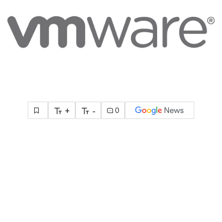
+
-
0