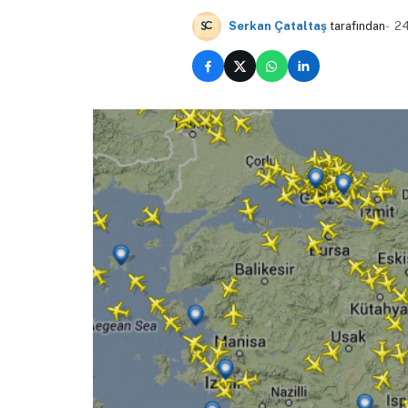
Serkan Çataltaş
tarafından
24