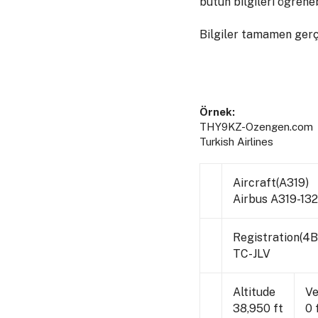
bütün bilgileri öğrenebi
Bilgiler tamamen gerçe
Örnek:
THY9KZ-Ozengen.com
Turkish Airlines
Aircraft(A319)
Airbus A319-132
Registration(4
TC-JLV
Altitude
Ve
38,950 ft
0 