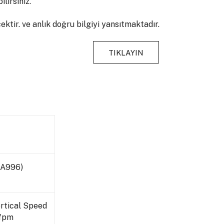
lirsiniz.
ktir. ve anlık doğru bilgiyi yansıtmaktadır.
TIKLAYIN
BA996)
rtical Speed
fpm