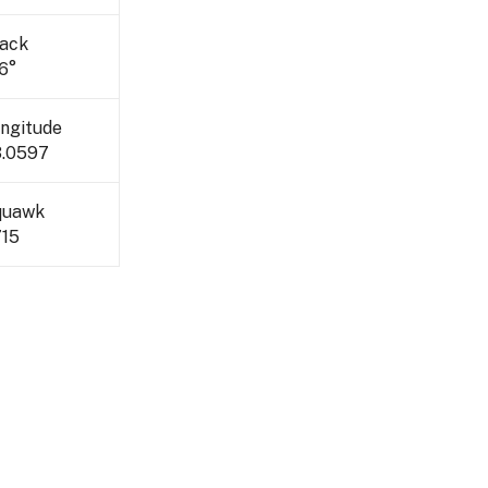
ack
6°
ngitude
.0597
quawk
15