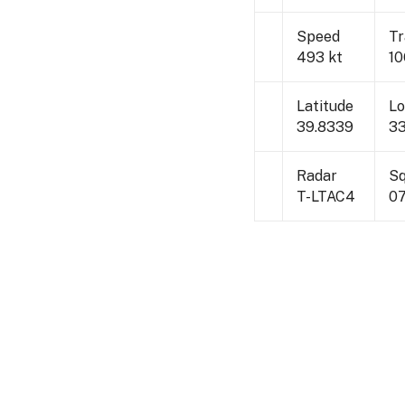
Speed
Tr
493 kt
10
Latitude
Lo
39.8339
33
Radar
S
T-LTAC4
07