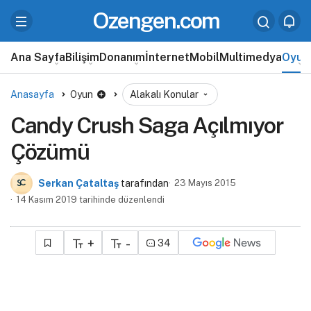
Ozengen.com
Ana Sayfa
Bilişim
Donanım
İnternet
Mobil
Multimedya
Oyun
Anasayfa
Oyun
Alakalı Konular
Candy Crush Saga Açılmıyor
Çözümü
Serkan Çataltaş
tarafından
23 Mayıs 2015
14 Kasım 2019 tarihinde düzenlendi
+
-
34