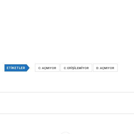
ETIKETLER
C: AÇMIYOR
C: ERIŞILEMIYOR
D: AÇMIYOR