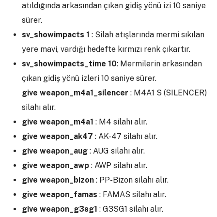
atıldığında arkasından çıkan gidiş yönü izi 10 saniye
sürer.
sv_showimpacts 1
: Silah atışlarında mermi sıkılan
yere mavi, vardığı hedefte kırmızı renk çıkartır.
sv_showimpacts_time 10
: Mermilerin arkasından
çıkan gidiş yönü izleri 10 saniye sürer.
give weapon_m4a1_silencer
: M4A1 S (SILENCER)
silahı alır.
give weapon_m4a1
: M4 silahı alır.
give weapon_ak47
: AK-47 silahı alır.
give weapon_aug
: AUG silahı alır.
give weapon_awp
: AWP silahı alır.
give weapon_bizon
: PP-Bizon silahı alır.
give weapon_famas
: FAMAS silahı alır.
give weapon_g3sg1
: G3SG1 silahı alır.