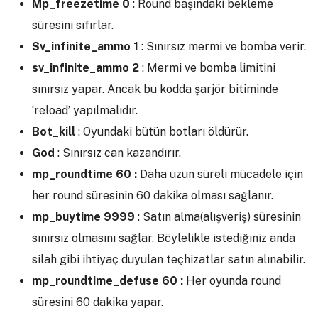
Mp_freezetime 0
: Round başındaki bekleme
süresini sıfırlar.
Sv_infinite_ammo 1
: Sınırsız mermi ve bomba verir.
sv_infinite_ammo 2
: Mermi ve bomba limitini
sınırsız yapar. Ancak bu kodda şarjör bitiminde
‘reload’ yapılmalıdır.
Bot_kill
: Oyundaki bütün botları öldürür.
God
: Sınırsız can kazandırır.
mp_roundtime 60 :
Daha uzun süreli mücadele için
her round süresinin 60 dakika olması sağlanır.
mp_buytime 9999
: Satın alma(alışveriş) süresinin
sınırsız olmasını sağlar. Böylelikle istediğiniz anda
silah gibi ihtiyaç duyulan teçhizatlar satın alınabilir.
mp_roundtime_defuse 60 :
Her oyunda round
süresini 60 dakika yapar.