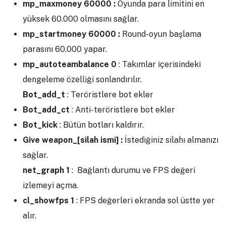
mp_maxmoney 60000 :
Oyunda para limitini en
yüksek 60.000 olmasını sağlar.
mp_startmoney 60000 :
Round-oyun başlama
parasını 60.000 yapar.
mp_autoteambalance 0
: Takımlar içerisindeki
dengeleme özelliği sonlandırılır.
Bot_add_t
: Teröristlere bot ekler
Bot_add_ct
: Anti-teröristlere bot ekler
Bot_kick
: Bütün botları kaldırır.
Give weapon_[silah ismi] :
İstediğiniz silahı almanızı
sağlar.
net_graph 1
: Bağlantı durumu ve FPS değeri
izlemeyi açma.
cl_showfps 1
: FPS değerleri ekranda sol üstte yer
alır.