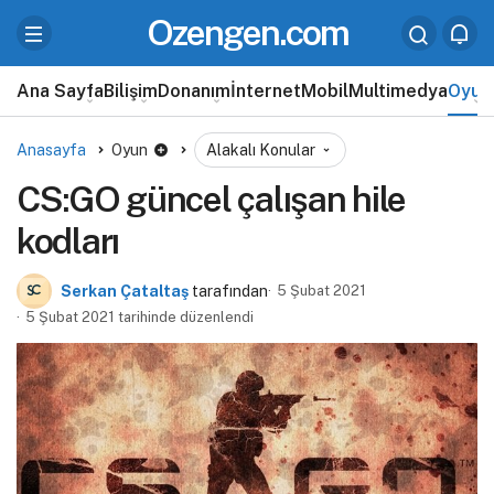
Ozengen.com
Ana Sayfa
Bilişim
Donanım
İnternet
Mobil
Multimedya
Oyun
Anasayfa
Oyun
Alakalı Konular
CS:GO güncel çalışan hile
kodları
Serkan Çataltaş
tarafından
5 Şubat 2021
5 Şubat 2021 tarihinde düzenlendi