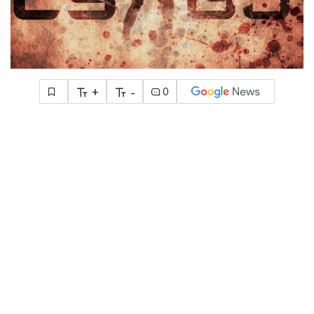
+
-
0