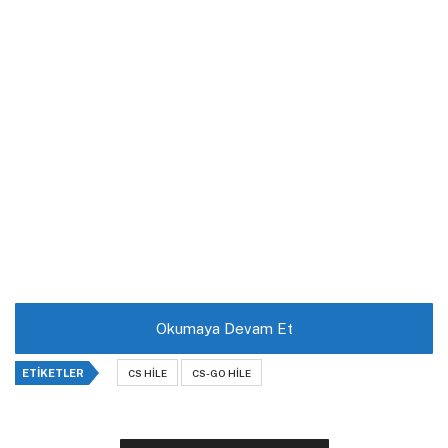
Okumaya Devam Et
ETIKETLER
CS HILE
CS-GO HILE