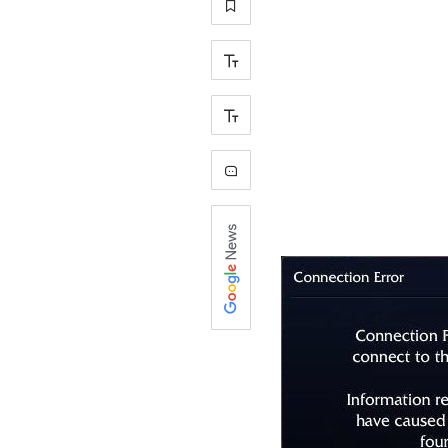
+
-
0