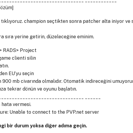
Çözüm]
 tıklıyoruz. champion seçtikten sonra patcher alta iniyor ve
a sıra yerine getirin, düzeleceğine eminim.
n> RADS> Project
game clienti silin
atın.
den EU’yu seçin
in 900 mb civarında olmalıdır. Otomatik indireceğini umuyoru
ıza tekrar dönün ve oyunu başlatın.
________________________________ ______
 hata vermesi.
ure: Unable to connect to the PVP.net server
gi bir durum yoksa diğer adıma geçin.