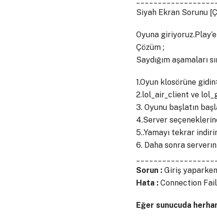
Siyah Ekran Sorunu [
Oyuna giriyoruz.Play’e
Çözüm ;
Saydığım aşamaları sır
1.Oyun klosörüne gidi
2.lol_air_client ve lol_
3. Oyunu başlatın başl
4.Server seçeneklerin
5..Yamayı tekrar indir
6. Daha sonra serverın
__________________
Sorun :
Giriş yaparken
Hata :
Connection Fail
Eğer sunucuda herhan