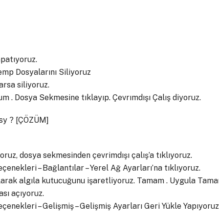
patıyoruz.
emp Dosyalarını Siliyoruz
rsa siliyoruz.
m . Dosya Sekmesine tıklayıp. Çevrımdışı Çalış diyoruz.
usy ? [ÇÖZÜM]
yoruz, dosya sekmesinden çevrimdışı çalış’a tıklıyoruz.
eçenekleri – Bağlantılar – Yerel Ağ Ayarları’na tıklıyoruz.
olarak algıla kutucuğunu işaretliyoruz. Tamam . Uygula Tama
ası açıyoruz.
eçenekleri – Gelişmiş – Gelişmiş Ayarları Geri Yükle Yapıyoruz
________________________________ ____________