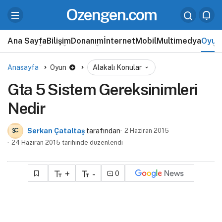
Ozengen.com
Ana Sayfa
Bilişim
Donanım
İnternet
Mobil
Multimedya
Oyun
Anasayfa
Oyun
Alakalı Konular
Gta 5 Sistem Gereksinimleri
Nedir
Serkan Çataltaş
tarafından
2 Haziran 2015
24 Haziran 2015 tarihinde düzenlendi
+
-
0