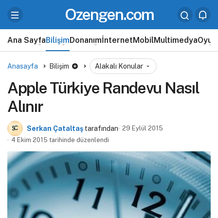
Ozengen.com
Ana Sayfa
Bilişim
Donanım
İnternet
Mobil
Multimedya
Oyun
Anasayfa
Bilişim
Alakalı Konular
Apple Türkiye Randevu Nasıl
Alınır
Serkan Çataltaş
tarafından
29 Eylül 2015
4 Ekim 2015 tarihinde düzenlendi