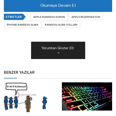
Okumaya Devam Et
ETIKETLER
APPLE RANDEVU SORUN
APPLE REZERVASYON
IPHONE RANDEVU ALMA
RANDEVU ALMA YOLLARI
Yorumları Göster (0)
BENZER YAZILAR