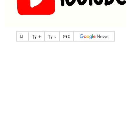
+
-
0