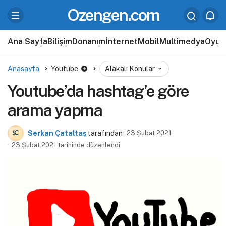
Ozengen.com
Ana Sayfa
Bilişim
Donanım
İnternet
Mobil
Multimedya
Oyun
Anasayfa
Youtube
Alakalı Konular
Youtube’da hashtag’e göre
arama yapma
Serkan Çataltaş
tarafından
23 Şubat 2021
23 Şubat 2021 tarihinde düzenlendi