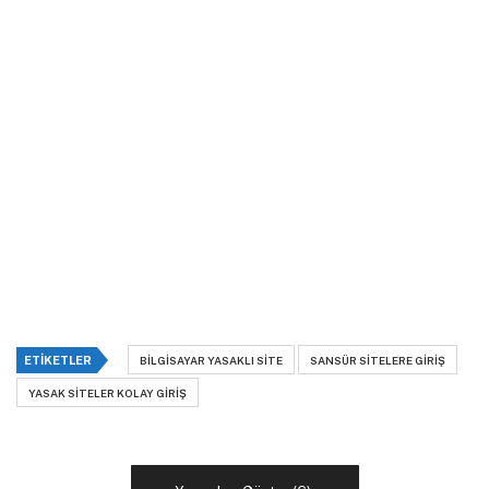
ETIKETLER
BILGISAYAR YASAKLI SITE
SANSÜR SITELERE GIRIŞ
YASAK SITELER KOLAY GIRIŞ