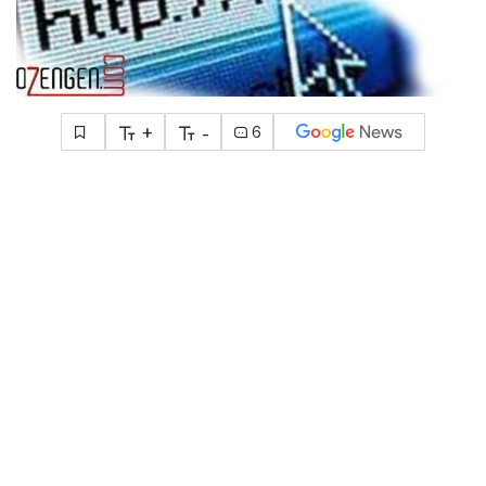
+
-
6