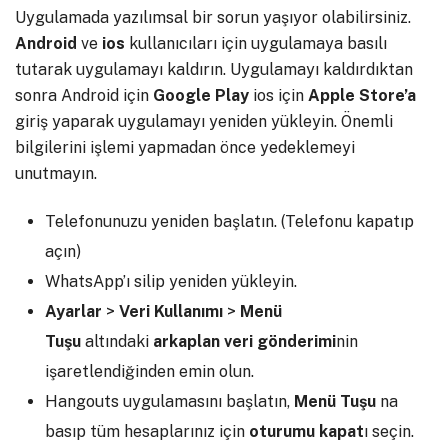
Uygulamada yazılımsal bir sorun yaşıyor olabilirsiniz.
Android
ve
ios
kullanıcıları için uygulamaya basılı
tutarak uygulamayı kaldırın. Uygulamayı kaldırdıktan
sonra Android için
Google
Play
ios için
Apple
Store’a
giriş yaparak uygulamayı yeniden yükleyin. Önemli
bilgilerini işlemi yapmadan önce yedeklemeyi
unutmayın.
Telefonunuzu yeniden başlatın. (Telefonu kapatıp
açın)
WhatsApp’ı silip yeniden yükleyin.
Ayarlar
>
Veri Kullanımı
>
Menü
Tuşu
altındaki
arkaplan veri gönderimi
nin
işaretlendiğinden emin olun.
Hangouts uygulamasını başlatın,
Menü Tuşu
na
basıp tüm hesaplarınız için
oturumu kapat
ı seçin.