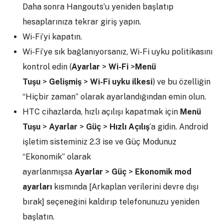
Daha sonra Hangouts’u yeniden başlatıp
hesaplarınıza tekrar giriş yapın.
Wi-Fi’yi kapatın.
Wi-Fi’ye sık bağlanıyorsanız, Wi-Fi uyku politikasını
kontrol edin (
Ayarlar
>
Wi-Fi
>
Menü
Tuşu
>
Gelişmiş
>
Wi-Fi uyku ilkesi
) ve bu özelliğin
“Hiçbir zaman” olarak ayarlandığından emin olun.
HTC cihazlarda, hızlı açılışı kapatmak için
Menü
Tuşu
>
Ayarlar
>
Güç
>
Hızlı Açılış
‘a gidin. Android
işletim sisteminiz 2.3 ise ve Güç Modunuz
“Ekonomik” olarak
ayarlanmışsa
Ayarlar
>
Güç
>
Ekonomik mod
ayarları
kısmında [Arkaplan verilerini devre dışı
bırak] seçeneğini kaldırıp telefonunuzu yeniden
başlatın.